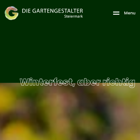
M
e
n
u
Winterfest, aber richtig