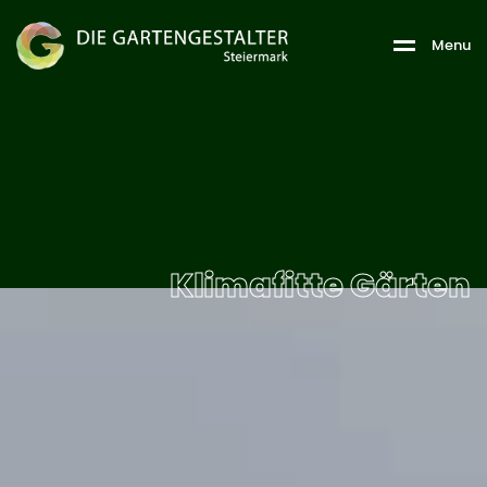
M
e
n
u
Klimafitte Gärten